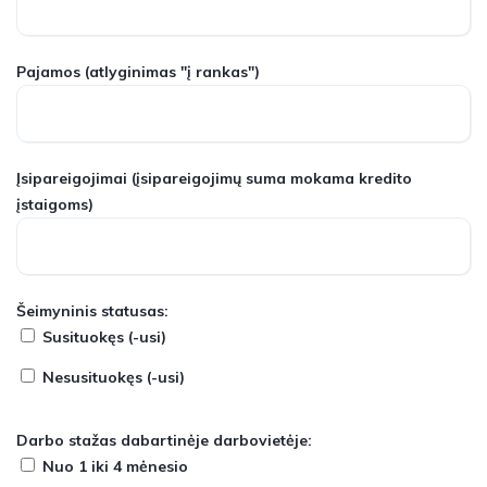
Pajamos
(atlyginimas "į rankas")
Įsipareigojimai
(įsipareigojimų suma mokama kredito
įstaigoms)
Šeimyninis statusas:
Susituokęs (-usi)
Nesusituokęs (-usi)
Darbo stažas dabartinėje darbovietėje:
Nuo 1 iki 4 mėnesio