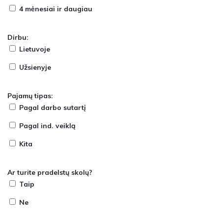
4 mėnesiai ir daugiau
Dirbu:
Lietuvoje
Užsienyje
Pajamų tipas:
Pagal darbo sutartį
Pagal ind. veiklą
Kita
Ar turite pradelstų skolų?
Taip
Ne