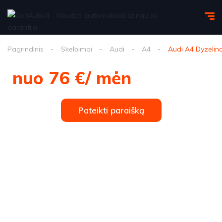
Pagrindinis
Skelbimai
Audi
A4
Audi A4 Dyzelin
nuo 76 €/ mėn
Pateikti paraišką