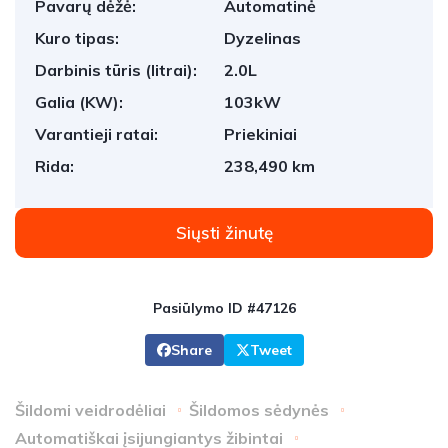
Pavarų dėžė:
Automatinė
Kuro tipas:
Dyzelinas
Darbinis tūris (litrai):
2.0L
Galia (KW):
103kW
Varantieji ratai:
Priekiniai
Rida:
238,490 km
Siųsti žinutę
Pasiūlymo ID #47126
Share
Tweet
Šildomi veidrodėliai
Šildomos sėdynės
Automatiškai įsijungiantys žibintai