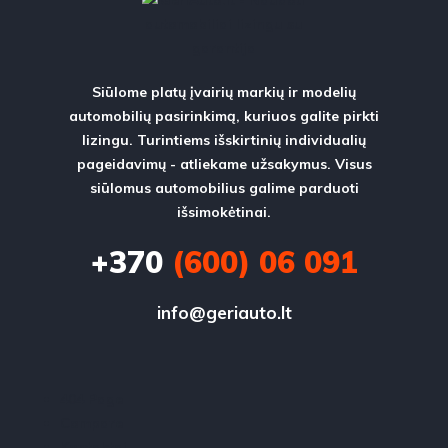
Siūlome platų įvairių markių ir modelių
automobilių pasirinkimą, kuriuos galite pirkti
lizingu. Turintiems išskirtinių individualių
pageidavimų - atliekame užsakymus. Visus
siūlomus automobilius galime parduoti
išsimokėtinai.
+370
(600) 06 091
info@geriauto.lt
404 Page
Compare
Kontaktai