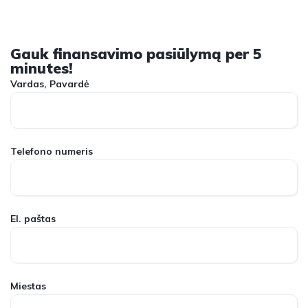
1
/
21
Gauk finansavimo pasiūlymą per 5
minutes!
Vardas, Pavardė
Telefono numeris
El. paštas
Miestas