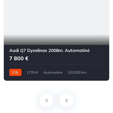
14
Audi Q7 Dyzelinas 2008m. Automatinė
7 800 €
3.0L
177kW
Automatinė
320,000 km
2008m.