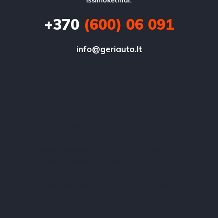
išsimokėtinai.
+370
(600) 06 091
info@geriauto.lt
404 Page
Compare
Kontaktai
Loan Calculator
Login / Register
Naudoti automobiliai lizingu Šiauliuose
Naudoti automobiliai lizingu Šilutėje
Naudoti automobiliai lizingu Elektrėnuose
Naudoti automobiliai lizingu Gariūnuose
Naudoti automobiliai lizingu Kaune
Naudoti automobiliai lizingu Kauno automobilių