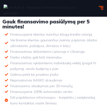
Gauk finansavimo pasiūlymą per 5
minutes!
Finansuojame klientus turinčius blogą kredito istoriją
Vertiname klientus gaunančius įvairias pajamas (darbo
užmokestis, pašalpos, išmokos ir kita.)
Finansavimas dirbantiems Lietuvoje ir Užsienyje.
Darbo stažas gali būti minimalus
Finansavimas vykdantiems individualią veiklą (pagal IV
pažymą), verslo liudijimą ir pan.
Galima pirkti be pradinio įnašo
Neprivalomas KASKO draudimas
Finansavimo atsakymas per 30 minučių
Finansuojame 100% automobilio vertės
Dėl papildomos informacijos - kreipkitės į vadybininką,
kurio kontaktus rasite žemiau.