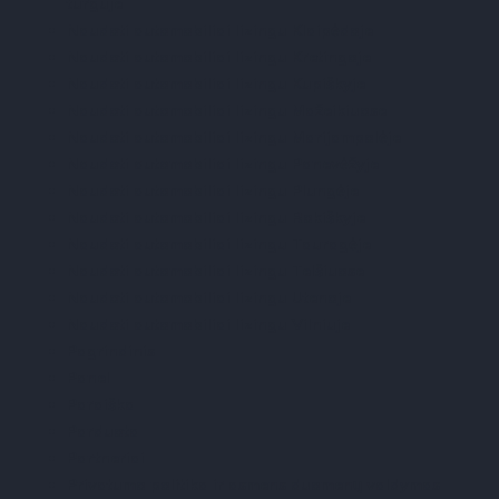
turguje
Naudoti automobiliai lizingu Klaipėdoje
Naudoti automobiliai lizingu Kretingoje
Naudoti automobiliai lizingu Kupiškyje
Naudoti automobiliai lizingu Mažeikiuose
Naudoti automobiliai lizingu Marijampolėje
Naudoti automobiliai lizingu Panevėžyje
Naudoti automobiliai lizingu Plungėje
Naudoti automobiliai lizingu Rokiškyje
Naudoti automobiliai lizingu Tauragėje
Naudoti automobiliai lizingu Telšiuose
Naudoti automobiliai lizingu Utenoje
Naudoti automobiliai lizingu Vilniuje
Pagrindinis
Panel
Paraiška
Parduota
Partneriai
Privatumo politika ir asmens duomenų valdymas