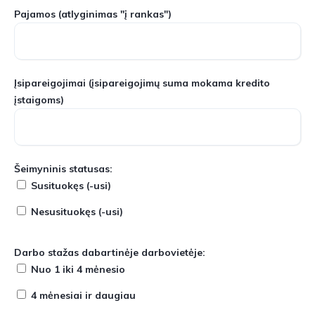
Pajamos
(atlyginimas "į rankas")
Įsipareigojimai
(įsipareigojimų suma mokama kredito
įstaigoms)
Šeimyninis statusas:
Susituokęs (-usi)
Nesusituokęs (-usi)
Darbo stažas dabartinėje darbovietėje:
Nuo 1 iki 4 mėnesio
4 mėnesiai ir daugiau