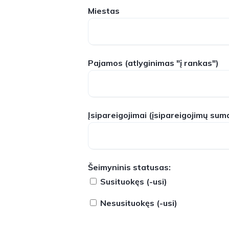
Miestas
Pajamos
(atlyginimas "į rankas")
Įsipareigojimai
(įsipareigojimų sum
Šeimyninis statusas:
Susituokęs (-usi)
Nesusituokęs (-usi)