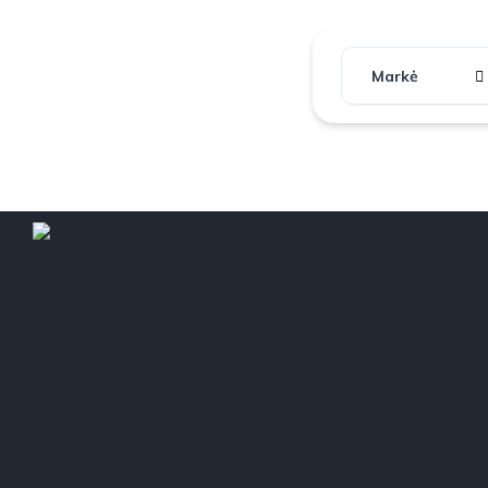
Markė
404 Page
Compare
Kontaktai
Loan Calculator
Login / Register
Naudoti automobiliai 
Šiauliuose
Naudoti automobiliai 