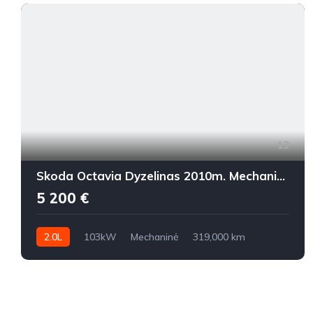
13
Skoda Octavia Dyzelinas 2010m. Mechaninė
5 200 €
2.0L
103kW
Mechaninė
319,000 km
2010m.