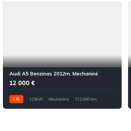
16
Audi A5 Benzinas 2012m. Mechaninė
12 000 €
1.8L
125kW
Mechaninė
212,000 km
2012m.