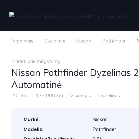
Pagrindinis
Skelbimai
Nissan
Pathfinder
N
Pridėti prie mėgstamų
Nissan Pathfinder Dyzelinas 
Automatinė
2013m.
177,000 km
Visureigis
Dyzelinas
Markė:
Nissan
Modelis:
Pathfinder