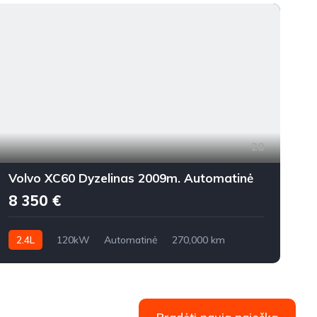
28
Volvo XC60 Dyzelinas 2009m. Automatinė
8 350 €
2.4L
120kW
Automatinė
270,000 km
2009m.
2