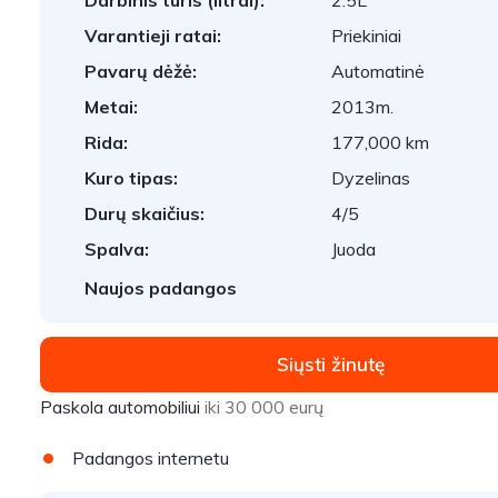
Darbinis tūris (litrai):
2.5L
Varantieji ratai:
Priekiniai
Pavarų dėžė:
Automatinė
Metai:
2013m.
Rida:
177,000 km
Kuro tipas:
Dyzelinas
Durų skaičius:
4/5
Spalva:
Juoda
Naujos padangos
Siųsti žinutę
Paskola automobiliui
iki 30 000 eurų
Padangos internetu