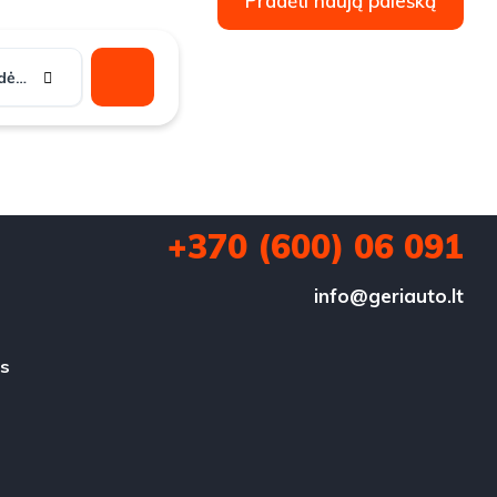
Pradėti naują paiešką
Pavarų dėžė
+370 (600) 06 091
info@geriauto.lt
us