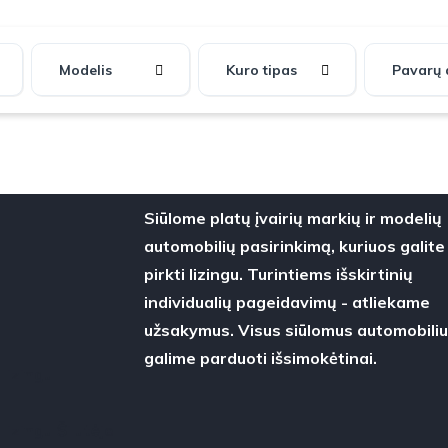
Modelis
Kuro tipas
Siūlome platų įvairių markių ir modelių
automobilių pasirinkimą, kuriuos galite
pirkti lizingu. Turintiems išskirtinių
individualių pageidavimų - atliekame
užsakymus. Visus siūlomus automobili
galime parduoti išsimokėtinai.
lizingu
lizingu Šilutėje