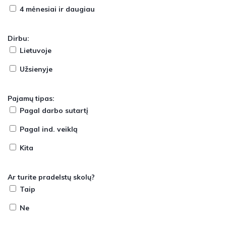
4 mėnesiai ir daugiau
Dirbu:
Lietuvoje
Užsienyje
Pajamų tipas:
Pagal darbo sutartį
Pagal ind. veiklą
Kita
Ar turite pradelstų skolų?
Taip
Ne