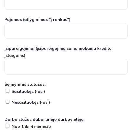
Pajamos
(atlyginimas "į rankas")
Įsipareigojimai
(įsipareigojimų suma mokama kredito
įstaigoms)
Šeimyninis statusas:
Susituokęs (-usi)
Nesusituokęs (-usi)
Darbo stažas dabartinėje darbovietėje:
Nuo 1 iki 4 mėnesio