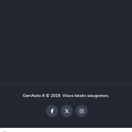
Naudoti automobiliai lizingu Tauragėje
Naudoti automobiliai lizingu Telšiuose
Naudoti automobiliai lizingu Utenoje
Naudoti automobiliai lizingu Vilniuje
Pagrindinis
Panel
Paraiška
Parduota
Partneriai
Privatumo politika ir asmens duomenų valdymas
GeriAuto.lt © 2019. Visos teisės saugomos.