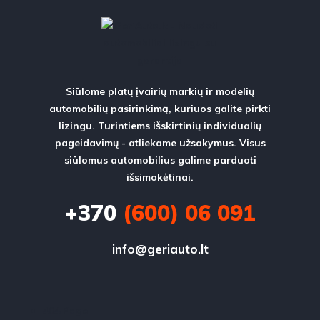
Siūlome platų įvairių markių ir modelių
automobilių pasirinkimą, kuriuos galite pirkti
lizingu. Turintiems išskirtinių individualių
pageidavimų - atliekame užsakymus. Visus
siūlomus automobilius galime parduoti
išsimokėtinai.
+370
(600) 06 091
info@geriauto.lt
404 Page