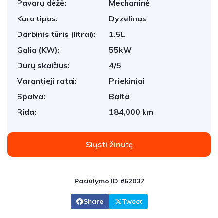
Pavarų dėžė:
Mechaninė
Kuro tipas:
Dyzelinas
Darbinis tūris (litrai):
1.5L
Galia (KW):
55kW
Durų skaičius:
4/5
Varantieji ratai:
Priekiniai
Spalva:
Balta
Rida:
184,000 km
Siųsti žinutę
Pasiūlymo ID #52037
Share
Tweet