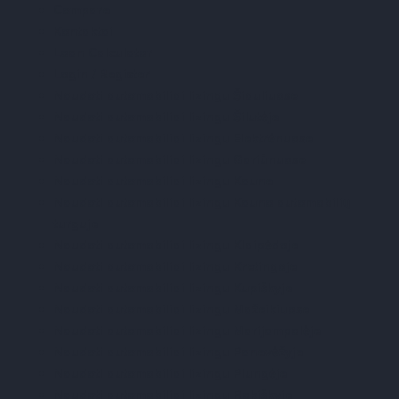
Compare
Kontaktai
Loan Calculator
Login / Register
Naudoti automobiliai lizingu Šiauliuose
Naudoti automobiliai lizingu Šilutėje
Naudoti automobiliai lizingu Elektrėnuose
Naudoti automobiliai lizingu Gariūnuose
Naudoti automobiliai lizingu Kaune
Naudoti automobiliai lizingu Kauno automobilių
turguje
Naudoti automobiliai lizingu Klaipėdoje
Naudoti automobiliai lizingu Kretingoje
Naudoti automobiliai lizingu Kupiškyje
Naudoti automobiliai lizingu Mažeikiuose
Naudoti automobiliai lizingu Marijampolėje
Naudoti automobiliai lizingu Panevėžyje
Naudoti automobiliai lizingu Plungėje
Naudoti automobiliai lizingu Rokiškyje