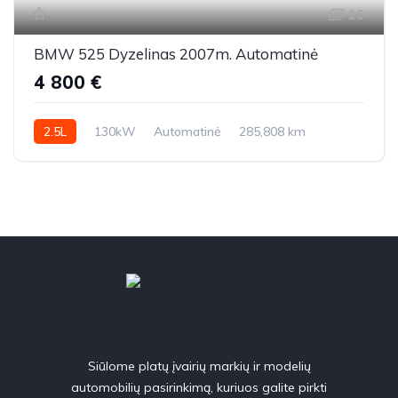
16
BMW 525 Dyzelinas 2007m. Automatinė
4 800 €
2.5L
130kW
Automatinė
285,808 km
2007m.
Siūlome platų įvairių markių ir modelių
automobilių pasirinkimą, kuriuos galite pirkti