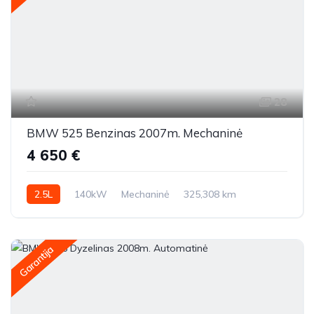
28
BMW 525 Benzinas 2007m. Mechaninė
4 650 €
2.5L
140kW
Mechaninė
325,308 km
2007m.
Garantija