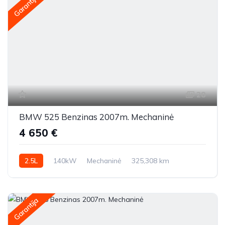
Garantija
28
BMW 525 Benzinas 2007m. Mechaninė
4 650 €
2.5L
140kW
Mechaninė
325,308 km
2007m.
Garantija