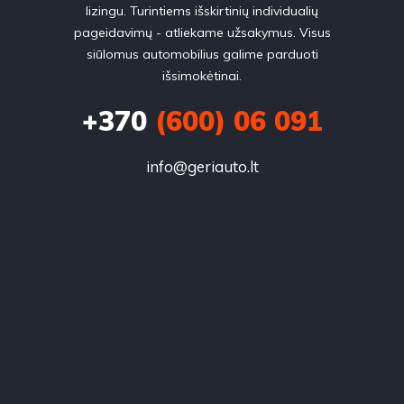
lizingu. Turintiems išskirtinių individualių
pageidavimų - atliekame užsakymus. Visus
siūlomus automobilius galime parduoti
išsimokėtinai.
+370
(600) 06 091
info@geriauto.lt
404 Page
Compare
Kontaktai
Loan Calculator
Login / Register
Naudoti automobiliai lizingu Šiauliuose
Naudoti automobiliai lizingu Šilutėje
Naudoti automobiliai lizingu Elektrėnuose