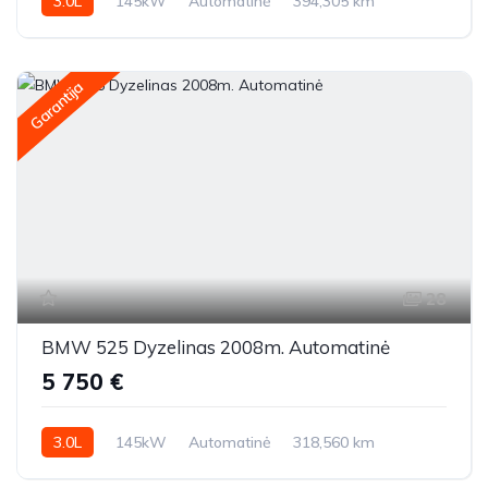
3.0L
145kW
Automatinė
394,305 km
2009m.
Garantija
28
BMW 525 Dyzelinas 2008m. Automatinė
5 750 €
3.0L
145kW
Automatinė
318,560 km
2008m.