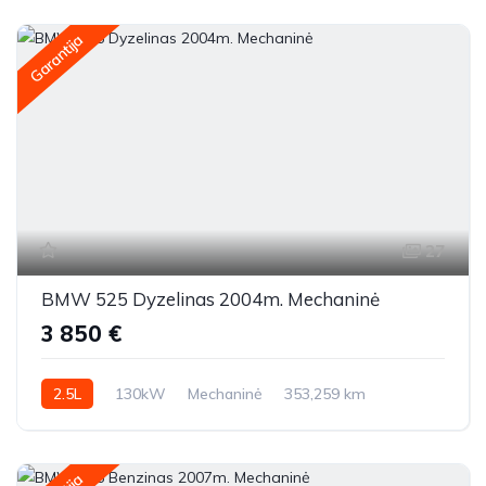
Garantija
27
BMW 525 Dyzelinas 2004m. Mechaninė
3 850 €
2.5L
130kW
Mechaninė
353,259 km
2004m.