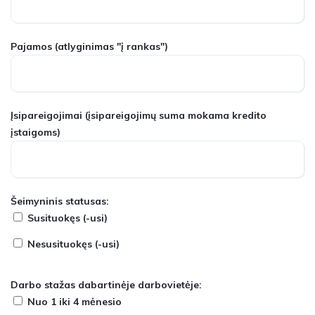
Pajamos
(atlyginimas "į rankas")
Įsipareigojimai
(įsipareigojimų suma mokama kredito
įstaigoms)
Šeimyninis statusas:
Susituokęs (-usi)
Nesusituokęs (-usi)
Darbo stažas dabartinėje darbovietėje:
Nuo 1 iki 4 mėnesio