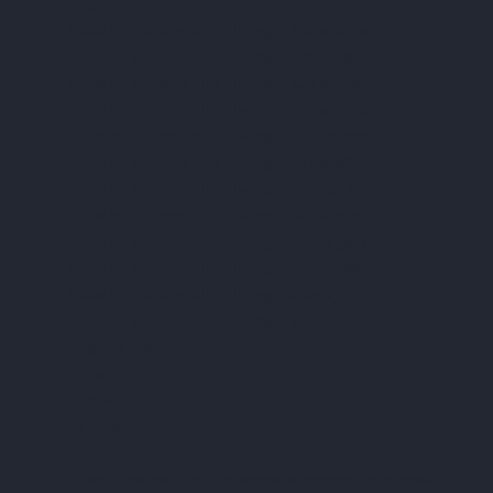
turguje
Naudoti automobiliai lizingu Klaipėdoje
Naudoti automobiliai lizingu Kretingoje
Naudoti automobiliai lizingu Kupiškyje
Naudoti automobiliai lizingu Mažeikiuose
Naudoti automobiliai lizingu Marijampolėje
Naudoti automobiliai lizingu Panevėžyje
Naudoti automobiliai lizingu Plungėje
Naudoti automobiliai lizingu Rokiškyje
Naudoti automobiliai lizingu Tauragėje
Naudoti automobiliai lizingu Telšiuose
Naudoti automobiliai lizingu Utenoje
Naudoti automobiliai lizingu Vilniuje
Pagrindinis
Panel
Paraiška
Parduota
Partneriai
Privatumo politika ir asmens duomenų valdymas