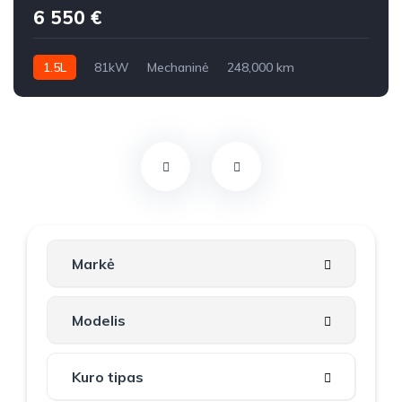
6 550 €
1.5L
81kW
Mechaninė
248,000 km
2011m.