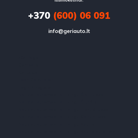
išsimokėtinai.
+370
(600) 06 091
info@geriauto.lt
404 Page
Compare
Kontaktai
Loan Calculator
Login / Register
Naudoti automobiliai lizingu Šiauliuose
Naudoti automobiliai lizingu Šilutėje
Naudoti automobiliai lizingu Elektrėnuose
Naudoti automobiliai lizingu Gariūnuose
Naudoti automobiliai lizingu Kaune
Naudoti automobiliai lizingu Kauno automobilių