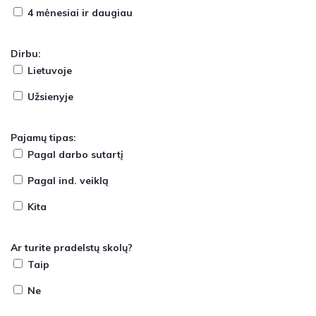
4 mėnesiai ir daugiau
Dirbu:
Lietuvoje
Užsienyje
Pajamų tipas:
Pagal darbo sutartį
Pagal ind. veiklą
Kita
Ar turite pradelstų skolų?
Taip
Ne