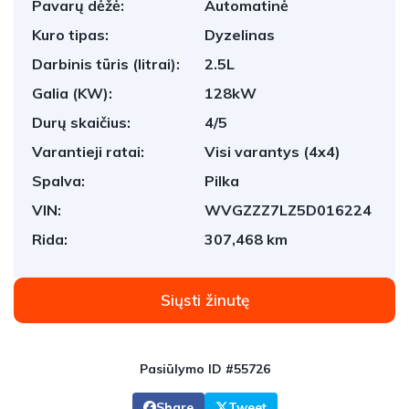
Pavarų dėžė:
Automatinė
Kuro tipas:
Dyzelinas
Darbinis tūris (litrai):
2.5L
Galia (KW):
128kW
Durų skaičius:
4/5
Varantieji ratai:
Visi varantys (4x4)
Spalva:
Pilka
VIN:
WVGZZZ7LZ5D016224
Rida:
307,468 km
Siųsti žinutę
Pasiūlymo ID #55726
Share
Tweet