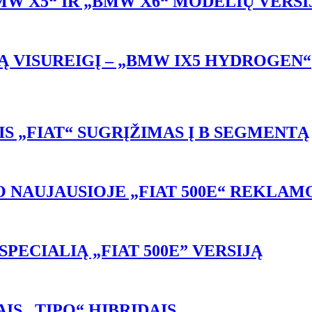
W X5“ IR „BMW X6“ MODELIŲ VERSIJA
Ą VISUREIGĮ – „BMW IX5 HYDROGEN“
NIS „FIAT“ SUGRĮŽIMAS Į B SEGMENTĄ
 NAUJAUSIOJE „FIAT 500E“ REKLAM
SPECIALIĄ „FIAT 500E” VERSIJĄ
IS „TIPO“ HIBRIDAIS