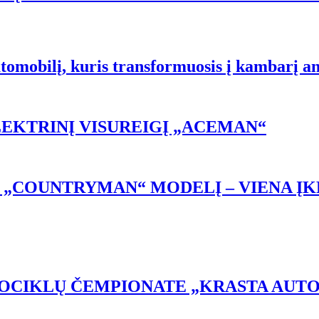
utomobilį, kuris transformuosis į kambarį an
LEKTRINĮ VISUREIGĮ „ACEMAN“
 „COUNTRYMAN“ MODELĮ – VIENA ĮK
OTOCIKLŲ ČEMPIONATE „KRASTA AUT