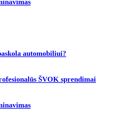
ominavimas
 paskola automobiliui?
 profesionalūs ŠVOK sprendimai
ominavimas