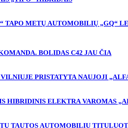
0E“ TAPO METŲ AUTOMOBILIŲ „GQ“ L
OMANDA. BOLIDAS C42 JAU ČIA​
VILNIUJE PRISTATYTA NAUJOJI „AL
IS HIBRIDINIS ELEKTRA VAROMAS „
ETŲ TAUTOS AUTOMOBILIU TITULUOT