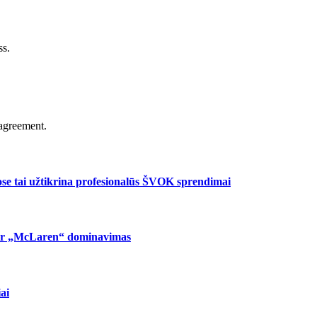
ss.
agreement.
se tai užtikrina profesionalūs ŠVOK sprendimai
ja ir „McLaren“ dominavimas
ai