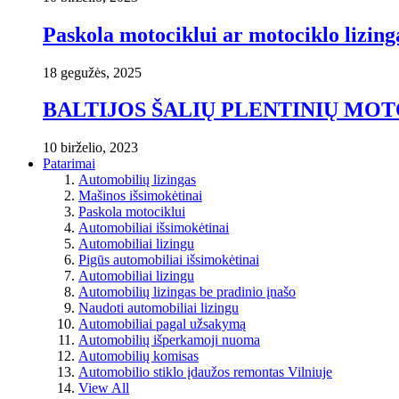
Paskola motociklui ar motociklo lizing
18 gegužės, 2025
BALTIJOS ŠALIŲ PLENTINIŲ M
10 birželio, 2023
Patarimai
Automobilių lizingas
Mašinos išsimokėtinai
Paskola motociklui
Automobiliai išsimokėtinai
Automobiliai lizingu
Pigūs automobiliai išsimokėtinai
Automobiliai lizingu
Automobilių lizingas be pradinio įnašo
Naudoti automobiliai lizingu
Automobiliai pagal užsakymą
Automobilių išperkamoji nuoma
Automobilių komisas
Automobilio stiklo įdaužos remontas Vilniuje
View All