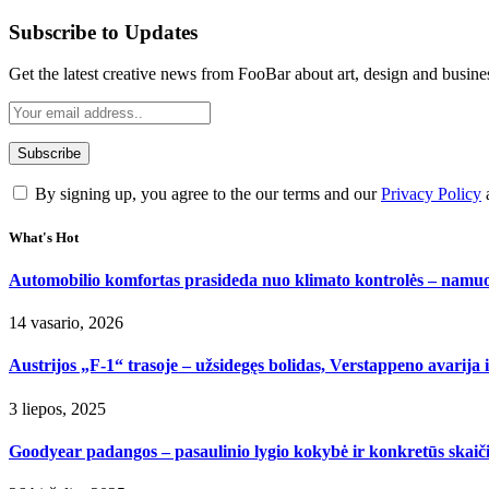
Subscribe to Updates
Get the latest creative news from FooBar about art, design and busine
By signing up, you agree to the our terms and our
Privacy Policy
What's Hot
Automobilio komfortas prasideda nuo klimato kontrolės – namuo
14 vasario, 2026
Austrijos „F-1“ trasoje – užsidegęs bolidas, Verstappeno avari
3 liepos, 2025
Goodyear padangos – pasaulinio lygio kokybė ir konkretūs skaiči