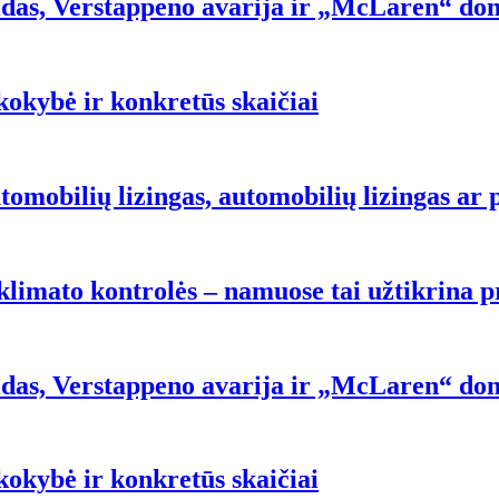
olidas, Verstappeno avarija ir „McLaren“ d
kokybė ir konkretūs skaičiai
tomobilių lizingas, automobilių lizingas ar
klimato kontrolės – namuose tai užtikrina
olidas, Verstappeno avarija ir „McLaren“ d
kokybė ir konkretūs skaičiai