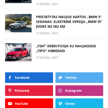
15 birželio, 2023
PRISTATYTAS NAUJOS KARTOS „BMW 5“
SEDANAS: ELEKTRINĖ VERSIJA „BMW I5“
ĮVEIKS IKI 582 KM
10 birželio, 2023
„FIAT“ DEBIUTUOJA SU NAUJAISIAIS
„TIPO“ HIBRIDAIS
10 birželio, 2023
Facebook
Twitter
Pinterest
Instagram
YouTube
Vimeo