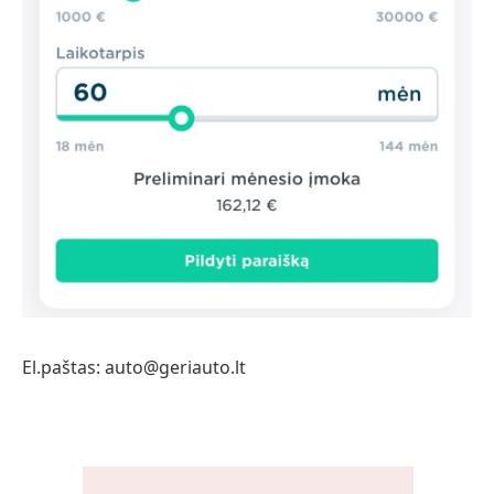
El.paštas: auto@geriauto.lt