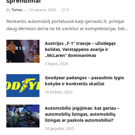
sprendimai
By
Tomas
14 vasario, 2026
0
Renkantis automobilį portaluose kaip geriauto.lt, pirkėjai
daug dėmesio skiria ne tik varikliui ar komplektacijai, bet…
Austrijos „F-1“ trasoje – užsidegęs
bolidas, Verstappeno avarija ir
„McLaren“ dominavimas
3 liepos, 2025
Goodyear padangos – pasaulinio lygio
kokybė ir konkretūs skaičiai
26 birželio, 2025
Automobilio įsigijimas: kas geriau –
automobilių lizingas, automobilių
lizingas ar paskola automobiliui?
24 gegužės, 2025