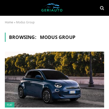
Home
»
Modus Group
BROWSING:
MODUS GROUP
FIAT