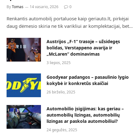
By
Tomas
14 vasario, 2026
0
Renkantis automobilį portaluose kaip geriauto.lt, pirkėjai
daug dėmesio skiria ne tik varikliui ar komplektacijai, bet…
Austrijos „F-1“ trasoje – užsidegęs
bolidas, Verstappeno avarija ir
„McLaren“ dominavimas
3 liepos, 2025
Goodyear padangos – pasaulinio lygio
kokybė ir konkretūs skaičiai
26 birželio, 2025
Automobilio įsigijimas: kas geriau –
automobilių lizingas, automobilių
lizingas ar paskola automobiliui?
24 gegužės, 2025