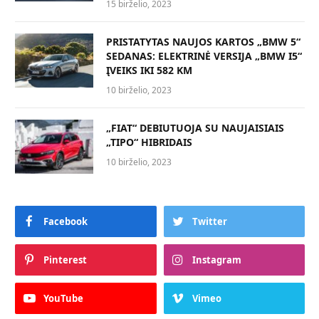
15 birželio, 2023
PRISTATYTAS NAUJOS KARTOS „BMW 5“
SEDANAS: ELEKTRINĖ VERSIJA „BMW I5“
ĮVEIKS IKI 582 KM
10 birželio, 2023
„FIAT“ DEBIUTUOJA SU NAUJAISIAIS
„TIPO“ HIBRIDAIS
10 birželio, 2023
Facebook
Twitter
Pinterest
Instagram
YouTube
Vimeo