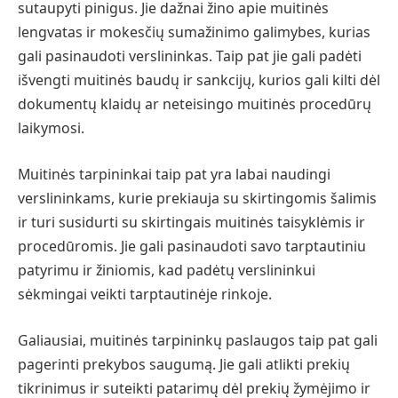
sutaupyti pinigus. Jie dažnai žino apie muitinės
lengvatas ir mokesčių sumažinimo galimybes, kurias
gali pasinaudoti verslininkas. Taip pat jie gali padėti
išvengti muitinės baudų ir sankcijų, kurios gali kilti dėl
dokumentų klaidų ar neteisingo muitinės procedūrų
laikymosi.
Muitinės tarpininkai taip pat yra labai naudingi
verslininkams, kurie prekiauja su skirtingomis šalimis
ir turi susidurti su skirtingais muitinės taisyklėmis ir
procedūromis. Jie gali pasinaudoti savo tarptautiniu
patyrimu ir žiniomis, kad padėtų verslininkui
sėkmingai veikti tarptautinėje rinkoje.
Galiausiai, muitinės tarpininkų paslaugos taip pat gali
pagerinti prekybos saugumą. Jie gali atlikti prekių
tikrinimus ir suteikti patarimų dėl prekių žymėjimo ir