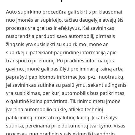
Auto supirkimo procedūra gali skirtis priklausomai
nuo įmonės ar supirkėjo, tačiau daugelyje atvejų šis
procesas yra greitas ir efektyvus. Kai savininkas
nusprendžia parduoti savo automobilį, pirmasis
žingsnis yra susisiekti su supirkimo įmone ar
supirkėju, pateikiant pagrindinę informaciją apie
transporto priemonę. Po pradinės informacijos
gavimo, įmonė gali pasiūlyti preliminarią kainą arba
paprašyti papildomos informacijos, pvz., nuotraukų.
Jei savininkas sutinka su pasiūlymu, sekantis žingsnis
yra susitikimas, per kurį automobilis bus patikrintas,
o galutinė kaina patvirtinta. Tikrinimo metu įmonė
įvertina automobilio būklę, atlieka techninį
patikrinimą ir nustato galutinę kainą. Jei abi šalys
sutinka, pereinama prie dokumentų tvarkymo. Visas
procesas, nuo pradinio susisiekimo iki sandorio