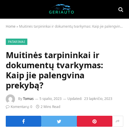
Home
»
Muitinės tarpininkai ir dokumentų tvarkymas: Kaip jie palengvina prekybą?
PATARIMAI
Muitinės tarpininkai ir
dokumentų tvarkymas:
Kaip jie palengvina
prekybą?
By
Tomas
5 spalio, 2023
Updated:
23 lapkričio, 2023
Komentarų: 0
2 Mins Read