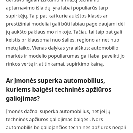
aptarnavimo išlaidų, yra labai populiarūs tarp
supirkėjų. Taip pat kai kurie aukštos klasės ar
prestižiniai modeliai gali būti labiau pageidaujami dėl
jų aukšto paklausimo rinkoje. Tačiau tai taip pat gali
keistis priklausomai nuo šalies, regiono ar net nuo
metų laiko. Vienas dalykas yra aiškus: automobilio
markės ir modelio populiarumas gali labai paveikti jo
rinkos vertę ir, atitinkamai, supirkimo kainą.
Ar įmonės superka automobilius,
kuriems baigėsi techninės apžiūros
galiojimas?
Įmonės dažnai superka automobilius, net jei jų
techninės apžiūros galiojimas baigėsi. Nors
automobilis be galiojančios techninės apžiūros negali