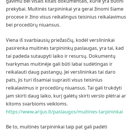
gavimu bei visais kitais dokumentais, kurie yra būtini
prekybai. Muitinės tarpininkai yra gerai žinomi šiame
procese ir žino visus reikalingus teisinius reikalavimus
bei procedūrų niuansus.
Viena iš svarbiausių priežasčių, kodėl verslininkai
pasirenka muitinės tarpininkų paslaugas, yra tai, kad
tai padeda sutaupyti laiko ir resursų. Dokumentų
tvarkymas muitinėje gali būti labai sudėtingas ir
reikalauti daug pastangų. Jei verslininkas tai daro
pats, jis turi išsamiai suprasti visus teisinius
reikalavimus ir procedūrų niuansus. Tai gali trukdyti
jam skirti daug laiko, kurį galėtų skirti verslo plėtrai ar
kitoms svarbioms veikloms.
https://www.arijus.lt/paslaugos/muitines-tarpininkai
Be to, muitinės tarpininkai taip pat gali padėti