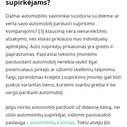
supirkėjams?
Dažnai automobilio savininkai susiduria su dilema: ar
verta savo automobilį parduoti supirkimo
kompanijoms? Į šį klausimą nėra vienareikšmio
atsakymo, nes viskas priklauso nuo individualių
aplinkybių. Auto supirkėjų privalumas yra greitis ir
paprastumas. Paprastai tokioms įmonėms
parduodant automobilį nereikia laukti ilgai
potencialaus pirkėjo ar užsiimti skelbimų talpinimu.
Taigi, sprendimas kreiptis į supirkimo įmones gali būti
puikus variantas tiems, kuriems svarbu greitai ir be
vargo parduoti automobilį.
Jeigu norite automobilį parduoti už didesnę kainą, nei
siūlo automobilių supirkėjai, siūlome pasinaudoti
paslauga –
automobilių komisas
. Tokiu atveju Jūs