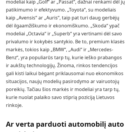
modeliai kaip „Golf“ ar „Passat“, dažnai renkami dėl jų
patikimumo ir efektyvumo. „Toyota“, su modeliais
kaip „Avensis“ ar „Auris“, taip pat turi daug gerbėjų
dėl ilgaamžiškumo ir ekonomiškumo. „Skoda“ ypač
modeliai „Octavia“ ir „Superb“ yra vertinami dėl savo
privalumo ir kokybės santykio. Be to, premium klasės
markės, tokios kaip „BMW“, „Audi“ ir „Mercedes-
Benz“, yra populiarūs tarp tų, kurie ieško prabangos
ir aukštų technologijų. Žinoma, rinkos tendencijos
gali kisti laikui bėgant priklausomai nuo ekonomikos
situacijos, naujų modelių pasirodymo ar vairuotojų
poreikių. Tačiau šios markės ir modeliai yra tarp tų,
kurie nuolat palaiko savo stiprią poziciją Lietuvos
rinkoje.
Ar verta parduoti automobilį auto