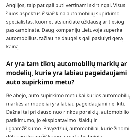
Anglijos, taip pat gali būti vertinami skirtingai. Visus
šiuos aspektus išsiaiškina automobilių supirkimo
specialistas, kuomet atsiunčiate užklausą ar tiesiog
paskambinate. Daug kompanijų Lietuvoje superka
automobilius, tačiau ne daugelis gali pasiūlyti gerą
kainą.
Ar yra tam tikrų automobilių markių ar
modelių, kurie yra labiau pageidaujami
auto supirkimo metu?
Be abejo, auto supirkimo metu kai kurios automobilių
markės ar modeliai yra labiau pageidaujami nei kiti.
Dažnai tai priklauso nuo rinkos poreikių, automobilio
patikimumo, jo eksploatavimo išlaidų ir
ilgaamžiškumo. Pavyzdžiui, automobiliai, kurie žinomi
dėl savo ilgaamžiškumo ir mažų techninio