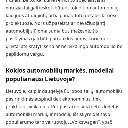
tikslais. Be to, kai kurie remonto specialistai ar
entuziastai gali ieškoti būtent tokio tipo automobilių,
kad juos atnaujintų arba panaudotų detales kituose
projektuose. Nors už pažeistą ar nevažiuojantį
automobilį siūloma suma bus mažesnė, šis
pasiūlymas gali būti patrauklus tiems, kurie nori
greitai atsikratyti seno ar nereikalingo automobilio be
papildomų vargų.
Kokios automobilių markės, modeliai
populiariausi Lietuvoje?
Lietuvoje, kaip ir daugelyje Europos šalių, automobilių
pasirinkimas atspindi tiek ekonominius, tiek
praktinius veiksnius. Per pastaruosius metus keletas
automobilių markių ir modelių išsiskyrė dėl savo
populiarumo tarp vairuotojų. „Volkswagen“, ypač