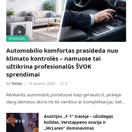
PATARIMAI
Automobilio komfortas prasideda nuo
klimato kontrolės – namuose tai
užtikrina profesionalūs ŠVOK
sprendimai
By
Tomas
14 vasario, 2026
0
Renkantis automobilį portaluose kaip geriauto.lt, pirkėjai
daug dėmesio skiria ne tik varikliui ar komplektacijai, bet…
Austrijos „F-1“ trasoje – užsidegęs
bolidas, Verstappeno avarija ir
„McLaren“ dominavimas