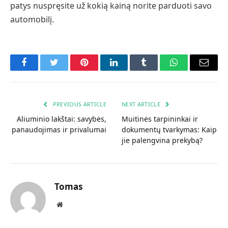
patys nuspręsite už kokią kainą norite parduoti savo
automobilį.
Facebook
Twitter
Pinterest
LinkedIn
Tumblr
WhatsApp
Email
PREVIOUS ARTICLE
NEXT ARTICLE
Aliuminio lakštai: savybės,
Muitinės tarpininkai ir
panaudojimas ir privalumai
dokumentų tvarkymas: Kaip
jie palengvina prekybą?
Tomas
Website