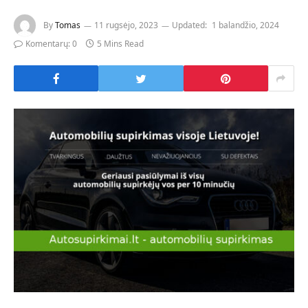
By
Tomas
11 rugsėjo, 2023
Updated:
1 balandžio, 2024
Komentarų: 0
5 Mins Read