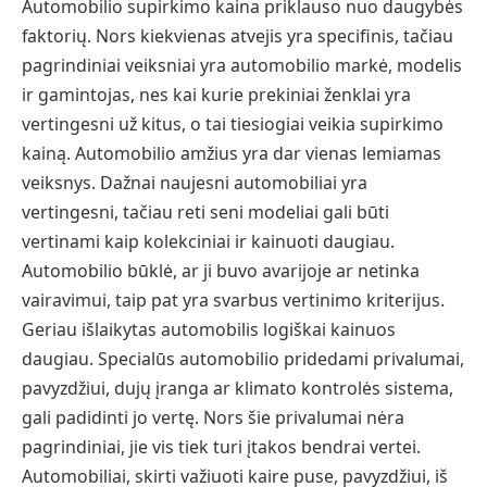
Automobilio supirkimo kaina priklauso nuo daugybės
faktorių. Nors kiekvienas atvejis yra specifinis, tačiau
pagrindiniai veiksniai yra automobilio markė, modelis
ir gamintojas, nes kai kurie prekiniai ženklai yra
vertingesni už kitus, o tai tiesiogiai veikia supirkimo
kainą. Automobilio amžius yra dar vienas lemiamas
veiksnys. Dažnai naujesni automobiliai yra
vertingesni, tačiau reti seni modeliai gali būti
vertinami kaip kolekciniai ir kainuoti daugiau.
Automobilio būklė, ar ji buvo avarijoje ar netinka
vairavimui, taip pat yra svarbus vertinimo kriterijus.
Geriau išlaikytas automobilis logiškai kainuos
daugiau. Specialūs automobilio pridedami privalumai,
pavyzdžiui, dujų įranga ar klimato kontrolės sistema,
gali padidinti jo vertę. Nors šie privalumai nėra
pagrindiniai, jie vis tiek turi įtakos bendrai vertei.
Automobiliai, skirti važiuoti kaire puse, pavyzdžiui, iš