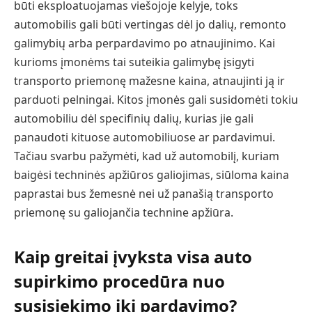
būti eksploatuojamas viešojoje kelyje, toks
automobilis gali būti vertingas dėl jo dalių, remonto
galimybių arba perpardavimo po atnaujinimo. Kai
kurioms įmonėms tai suteikia galimybę įsigyti
transporto priemonę mažesne kaina, atnaujinti ją ir
parduoti pelningai. Kitos įmonės gali susidomėti tokiu
automobiliu dėl specifinių dalių, kurias jie gali
panaudoti kituose automobiliuose ar pardavimui.
Tačiau svarbu pažymėti, kad už automobilį, kuriam
baigėsi techninės apžiūros galiojimas, siūloma kaina
paprastai bus žemesnė nei už panašią transporto
priemonę su galiojančia technine apžiūra.
Kaip greitai įvyksta visa auto
supirkimo procedūra nuo
susisiekimo iki pardavimo?