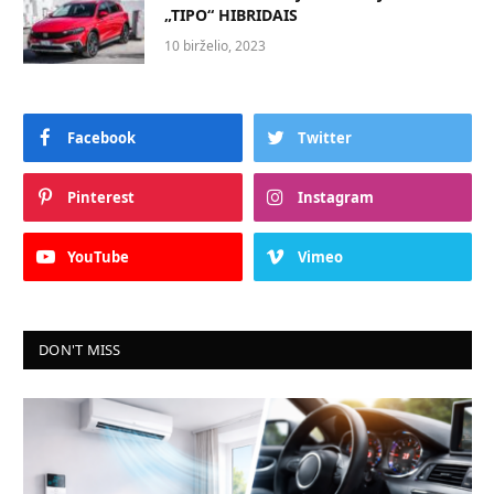
„TIPO“ HIBRIDAIS
10 birželio, 2023
Facebook
Twitter
Pinterest
Instagram
YouTube
Vimeo
DON'T MISS