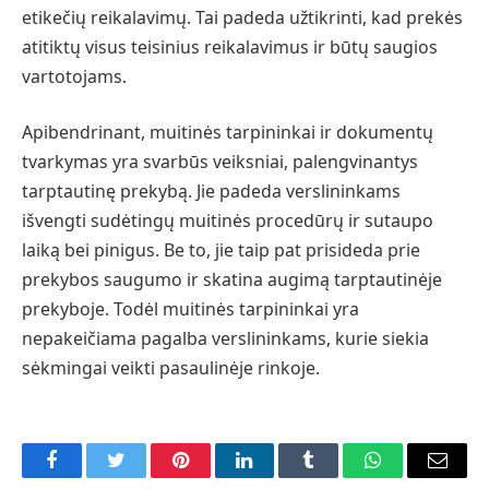
etikečių reikalavimų. Tai padeda užtikrinti, kad prekės
atitiktų visus teisinius reikalavimus ir būtų saugios
vartotojams.
Apibendrinant, muitinės tarpininkai ir dokumentų
tvarkymas yra svarbūs veiksniai, palengvinantys
tarptautinę prekybą. Jie padeda verslininkams
išvengti sudėtingų muitinės procedūrų ir sutaupo
laiką bei pinigus. Be to, jie taip pat prisideda prie
prekybos saugumo ir skatina augimą tarptautinėje
prekyboje. Todėl muitinės tarpininkai yra
nepakeičiama pagalba verslininkams, kurie siekia
sėkmingai veikti pasaulinėje rinkoje.
Facebook
Twitter
Pinterest
LinkedIn
Tumblr
WhatsApp
Email